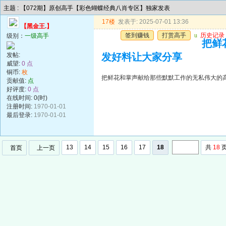
主题 : 【072期】原创高手【彩色蝴蝶经典八肖专区】独家发表
17楼
发表于: 2025-07-01 13:36
【黑金王.】
签到赚钱
打赏高手
u
历史记录
级别：
一级高手
把鲜
发帖:
发好料让大家分享
威望:
0 点
铜币:
枚
把鲜花和掌声献给那些默默工作的无私伟大的
贡献值:
点
好评度:
0 点
在线时间: 0(时)
注册时间:
1970-01-01
最后登录:
1970-01-01
13
14
15
16
17
18
共
18
首页
上一页