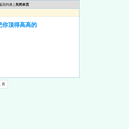
返回列表
|
关闭本页
把你顶得高高的
1
页