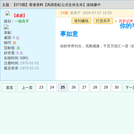
主题 : 【073期】香港资料【风雨彩虹公式生肖生肖】连续爆中
24楼
发表于: 2026-07-07 16:55
【皮皮】
签到赚钱
打赏高手
u
历史记录
级别：
一级高手
你的
发帖:
事如意
威望:
0 点
铜币:
枚
你的辛劳付出，无限感激，千言万语汇一语《
贡献值:
点
好评度:
0 点
在线时间: 0(时)
注册时间:
1970-01-01
最后登录:
1970-01-01
23
24
25
26
27
28
29
30
首页
上一页
下一