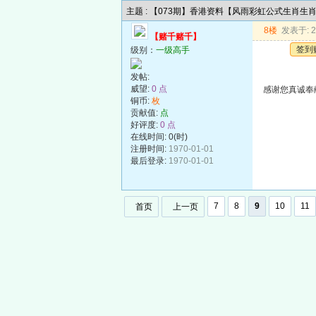
主题 : 【073期】香港资料【风雨彩虹公式生肖生
8楼
发表于: 20
【赌千赌千】
签到
级别：
一级高手
发帖:
威望:
0 点
感谢您真诚奉
铜币:
枚
贡献值:
点
好评度:
0 点
在线时间: 0(时)
注册时间:
1970-01-01
最后登录:
1970-01-01
7
8
9
10
11
首页
上一页