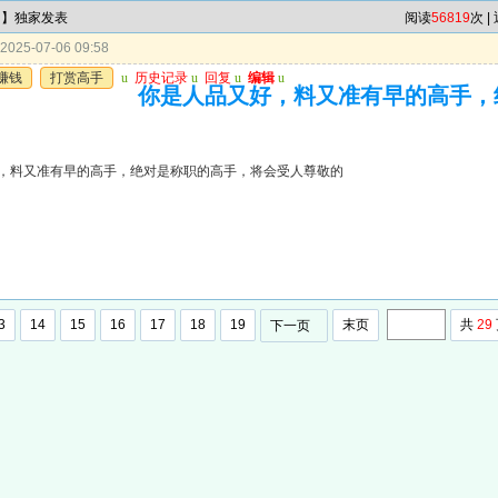
肖】独家发表
阅读
56819
次 |
025-07-06 09:58
赚钱
打赏高手
u
历史记录
u
回复
u
编辑
u
你是人品又好，料又准有早的高手，
，料又准有早的高手，绝对是称职的高手，将会受人尊敬的
3
14
15
16
17
18
19
末页
共
29
下一页