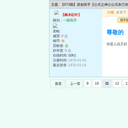
主题 : 【073期】原创高手【公式之神㊣公式杀①
10楼
发表于: 2
【枫木红叶】
签到
级别：
一级高手
发帖:
尊敬的
威望:
0 点
铜币:
枚
你是人品又好
贡献值:
点
好评度:
0 点
在线时间: 0(时)
注册时间:
1970-01-01
最后登录:
1970-01-01
9
10
11
12
1
首页
上一页