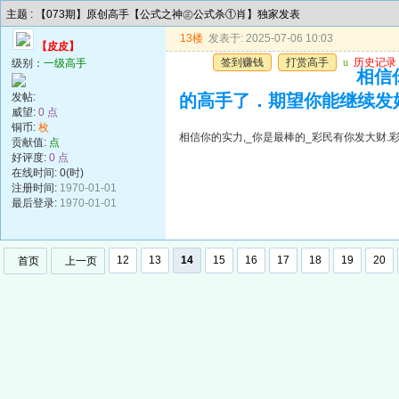
主题 : 【073期】原创高手【公式之神㊣公式杀①肖】独家发表
13楼
发表于: 2025-07-06 10:03
【皮皮】
签到赚钱
打赏高手
u
历史记录
级别：
一级高手
相信
发帖:
的高手了．期望你能继续发
威望:
0 点
铜币:
枚
相信你的实力,_你是最棒的_彩民有你发大财
贡献值:
点
好评度:
0 点
在线时间: 0(时)
注册时间:
1970-01-01
最后登录:
1970-01-01
12
13
14
15
16
17
18
19
20
首页
上一页