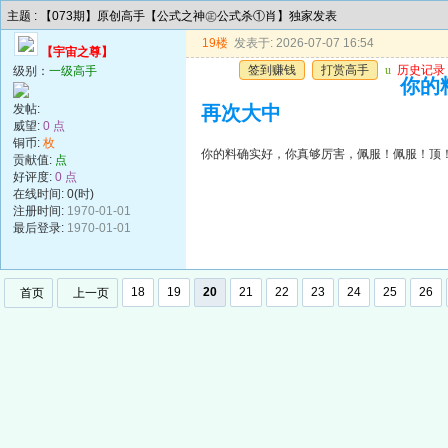
主题 : 【073期】原创高手【公式之神㊣公式杀①肖】独家发表
19楼
发表于: 2026-07-07 16:54
【宇宙之尊】
签到赚钱
打赏高手
u
历史记录
级别：
一级高手
你的
发帖:
再次大中
威望:
0 点
铜币:
枚
你的料确实好，你真够厉害，佩服！佩服！顶
贡献值:
点
好评度:
0 点
在线时间: 0(时)
注册时间:
1970-01-01
最后登录:
1970-01-01
18
19
20
21
22
23
24
25
26
首页
上一页