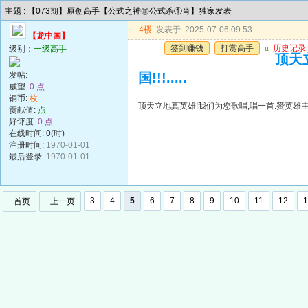
主题 : 【073期】原创高手【公式之神㊣公式杀①肖】独家发表
4楼
发表于: 2025-07-06 09:53
【龙中国】
签到赚钱
打赏高手
u
历史记录
级别：
一级高手
顶天
发帖:
国!!!.....
威望:
0 点
铜币:
枚
顶天立地真英雄!我们为您歌唱;唱一首:赞英雄主义歌遍
贡献值:
点
好评度:
0 点
在线时间: 0(时)
注册时间:
1970-01-01
最后登录:
1970-01-01
3
4
5
6
7
8
9
10
11
12
1
首页
上一页