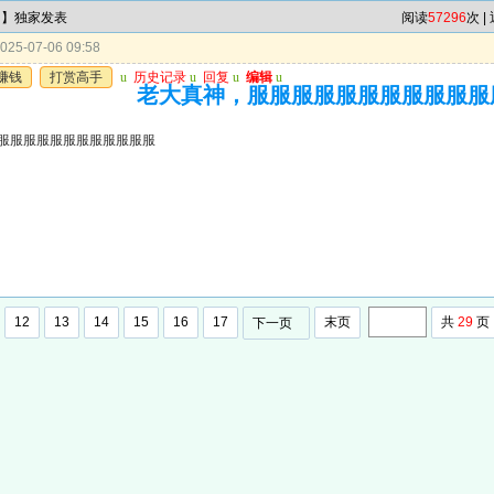
肖】独家发表
阅读
57296
次 |
25-07-06 09:58
赚钱
打赏高手
u
历史记录
u
回复
u
编辑
u
老大真神，服服服服服服服服服服服
服服服服服服服服服服服服
12
13
14
15
16
17
末页
共
29
页
下一页