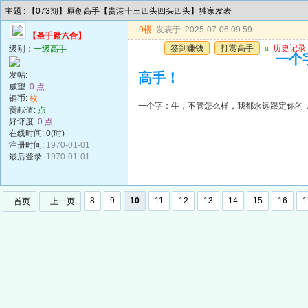
主题 : 【073期】原创高手【贵港十三四头四头四头】独家发表
9楼
发表于: 2025-07-06 09:59
【圣手赌六合】
签到赚钱
打赏高手
u
历史记录
级别：
一级高手
一个
发帖:
高手！
威望:
0 点
铜币:
枚
一个字：牛，不管怎么样，我都永远跟定你的
贡献值:
点
好评度:
0 点
在线时间: 0(时)
注册时间:
1970-01-01
最后登录:
1970-01-01
8
9
10
11
12
13
14
15
16
1
首页
上一页