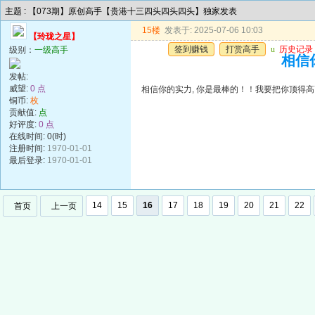
主题 : 【073期】原创高手【贵港十三四头四头四头】独家发表
15楼
发表于: 2025-07-06 10:03
【玲珑之星】
签到赚钱
打赏高手
u
历史记录
级别：
一级高手
相信
发帖:
威望:
0 点
相信你的实力, 你是最棒的！！我要把你顶得
铜币:
枚
贡献值:
点
好评度:
0 点
在线时间: 0(时)
注册时间:
1970-01-01
最后登录:
1970-01-01
14
15
16
17
18
19
20
21
22
首页
上一页