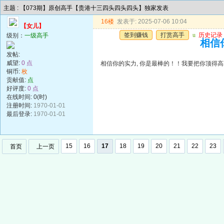
主题 : 【073期】原创高手【贵港十三四头四头四头】独家发表
16楼
发表于: 2025-07-06 10:04
【女儿】
签到赚钱
打赏高手
u
历史记录
级别：
一级高手
相信
发帖:
威望:
0 点
相信你的实力, 你是最棒的！！我要把你顶得
铜币:
枚
贡献值:
点
好评度:
0 点
在线时间: 0(时)
注册时间:
1970-01-01
最后登录:
1970-01-01
15
16
17
18
19
20
21
22
23
首页
上一页