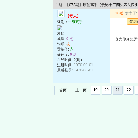
主题 : 【073期】原创高手【贵港十三四头四头四
20楼
发表于: 2
【奇人】
签到
级别：
一级高手
发帖:
威望:
0 点
老大你真的厉
铜币:
枚
贡献值:
点
好评度:
0 点
在线时间: 0(时)
注册时间:
1970-01-01
最后登录:
1970-01-01
19
20
21
22
首页
上一页