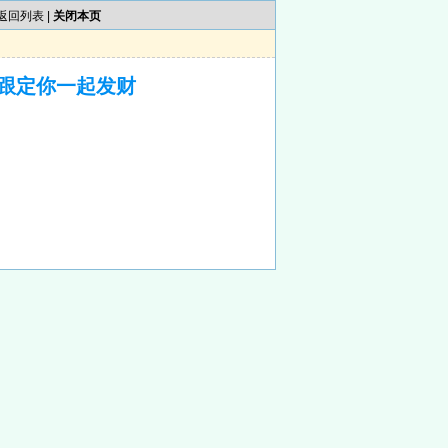
返回列表
|
关闭本页
跟定你一起发财