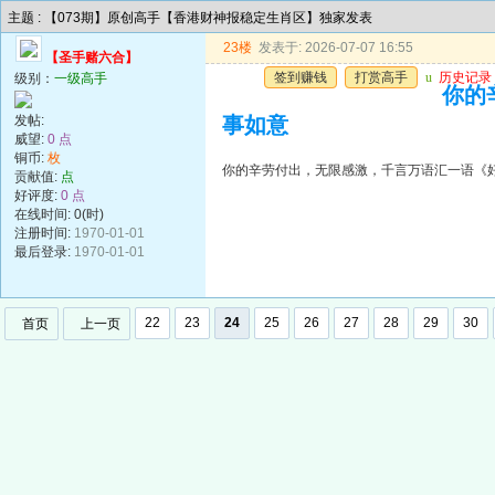
主题 : 【073期】原创高手【香港财神报稳定生肖区】独家发表
23楼
发表于: 2026-07-07 16:55
【圣手赌六合】
签到赚钱
打赏高手
u
历史记录
级别：
一级高手
你的
发帖:
事如意
威望:
0 点
铜币:
枚
你的辛劳付出，无限感激，千言万语汇一语《
贡献值:
点
好评度:
0 点
在线时间: 0(时)
注册时间:
1970-01-01
最后登录:
1970-01-01
22
23
24
25
26
27
28
29
30
首页
上一页