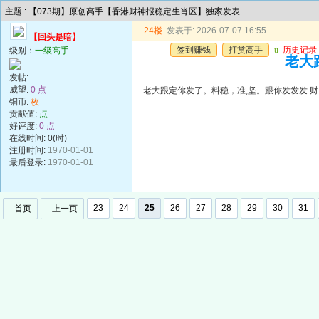
主题 : 【073期】原创高手【香港财神报稳定生肖区】独家发表
24楼
发表于: 2026-07-07 16:55
【回头是暗】
签到赚钱
打赏高手
u
历史记录
级别：
一级高手
老大
发帖:
威望:
0 点
老大跟定你发了。料稳，准,坚。跟你发发发 财
铜币:
枚
贡献值:
点
好评度:
0 点
在线时间: 0(时)
注册时间:
1970-01-01
最后登录:
1970-01-01
23
24
25
26
27
28
29
30
31
首页
上一页