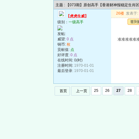
主题 : 【073期】原创高手【香港财神报稳定生肖
26楼
发表于: 2
【虎虎生威】
签到
级别：
一级高手
发帖:
威望:
0 点
准准准准准准
铜币:
枚
贡献值:
点
好评度:
0 点
在线时间: 0(时)
注册时间:
1970-01-01
最后登录:
1970-01-01
25
26
27
28
首页
上一页