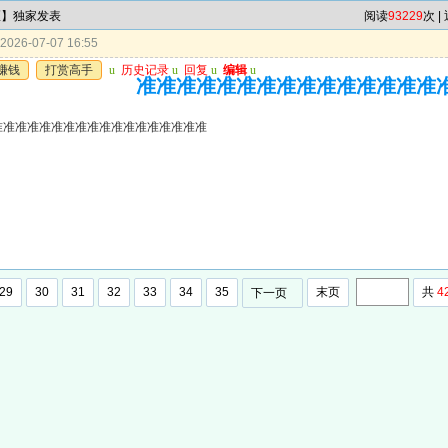
区】独家发表
阅读
93229
次 |
026-07-07 16:55
赚钱
打赏高手
u
历史记录
u
回复
u
编辑
u
准准准准准准准准准准准准准准准
准准准准准准准准准准准准准准准准准
29
30
31
32
33
34
35
末页
共
4
下一页