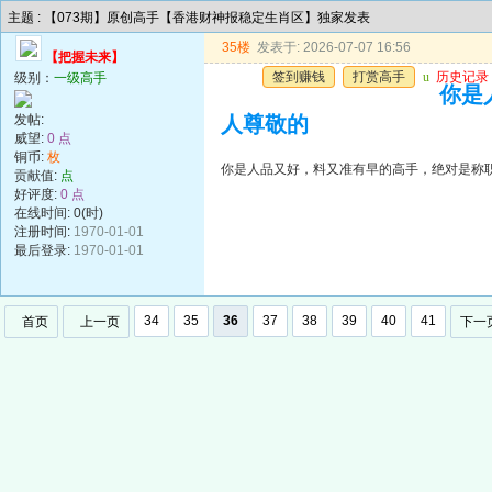
主题 : 【073期】原创高手【香港财神报稳定生肖区】独家发表
35楼
发表于: 2026-07-07 16:56
【把握未来】
签到赚钱
打赏高手
u
历史记录
级别：
一级高手
你是
发帖:
人尊敬的
威望:
0 点
铜币:
枚
你是人品又好，料又准有早的高手，绝对是称
贡献值:
点
好评度:
0 点
在线时间: 0(时)
注册时间:
1970-01-01
最后登录:
1970-01-01
34
35
36
37
38
39
40
41
首页
上一页
下一