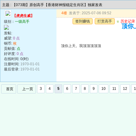
主题 : 【073期】原创高手【香港财神报稳定生肖区】独家发表
4楼
发表于: 2025-07-06 09:52
【虎虎生威】
签到赚钱
打赏高手
u
历史记录
级别：
一级高手
顶你
发帖:
威望:
0 点
铜币:
枚
顶你上天。我顶顶顶顶顶
贡献值:
点
好评度:
0 点
在线时间: 0(时)
注册时间:
1970-01-01
最后登录:
1970-01-01
3
4
5
6
7
8
9
10
11
12
1
首页
上一页