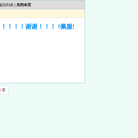
返回列表
|
关闭本页
！！！！谢谢！！！ !佩服!
5
页