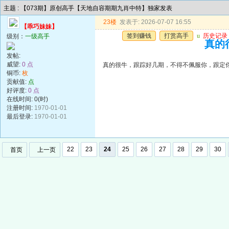
主题 : 【073期】原创高手【天地自容期期九肖中特】独家发表
23楼
发表于: 2026-07-07 16:55
【乖巧妹妹】
签到赚钱
打赏高手
u
历史记录
级别：
一级高手
真的
发帖:
威望:
0 点
真的很牛，跟踪好几期，不得不佩服你，跟定
铜币:
枚
贡献值:
点
好评度:
0 点
在线时间: 0(时)
注册时间:
1970-01-01
最后登录:
1970-01-01
22
23
24
25
26
27
28
29
30
首页
上一页