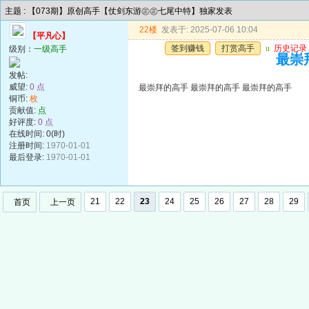
主题 : 【073期】原创高手【仗剑东游㊣㊣七尾中特】独家发表
22楼
发表于: 2025-07-06 10:04
【平凡心】
签到赚钱
打赏高手
u
历史记录
级别：
一级高手
最崇
发帖:
威望:
0 点
最崇拜的高手 最崇拜的高手 最崇拜的高手
铜币:
枚
贡献值:
点
好评度:
0 点
在线时间: 0(时)
注册时间:
1970-01-01
最后登录:
1970-01-01
21
22
23
24
25
26
27
28
29
首页
上一页