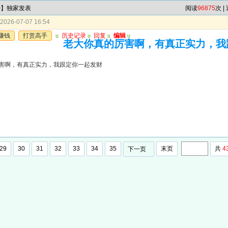
特】独家发表
阅读
96875
次 |
026-07-07 16:54
赚钱
打赏高手
u
历史记录
u
回复
u
编辑
u
老大你真的厉害啊，有真正实力，我
害啊，有真正实力，我跟定你一起发财
29
30
31
32
33
34
35
末页
共
4
下一页