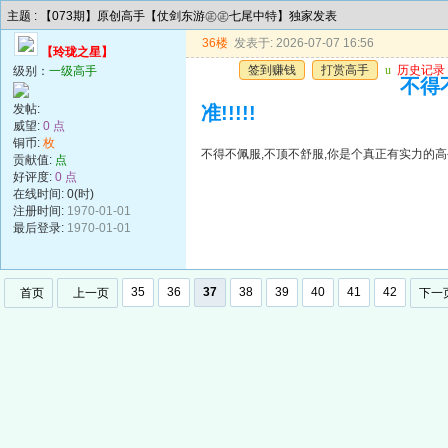
主题 : 【073期】原创高手【仗剑东游㊣㊣七尾中特】独家发表
36楼
发表于: 2026-07-07 16:56
【玲珑之星】
签到赚钱
打赏高手
u
历史记录
级别：
一级高手
不得
发帖:
准!!!!!
威望:
0 点
铜币:
枚
不得不佩服,不顶不舒服,你是个真正有实力的高手,
贡献值:
点
好评度:
0 点
在线时间: 0(时)
注册时间:
1970-01-01
最后登录:
1970-01-01
35
36
37
38
39
40
41
42
首页
上一页
下一