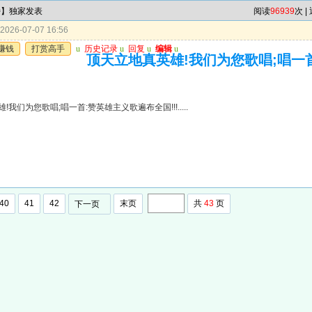
特】独家发表
阅读
96939
次 |
026-07-07 16:56
赚钱
打赏高手
u
历史记录
u
回复
u
编辑
u
顶天立地真英雄!我们为您歌唱;唱一
我们为您歌唱;唱一首:赞英雄主义歌遍布全国!!!.....
40
41
42
末页
共
43
页
下一页