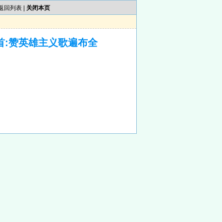
返回列表
|
关闭本页
首:赞英雄主义歌遍布全