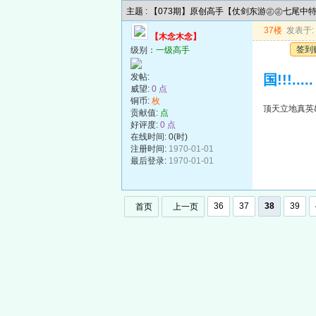
主题 : 【073期】原创高手【仗剑东游㊣㊣七尾中
37楼
发表于: 2
【木念木念】
签到
级别：
一级高手
发帖:
国!!!.....
威望:
0 点
铜币:
枚
顶天立地真英雄!
贡献值:
点
好评度:
0 点
在线时间: 0(时)
注册时间:
1970-01-01
最后登录:
1970-01-01
36
37
38
39
首页
上一页