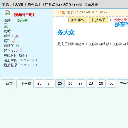
主题 : 【073期】原创高手【广西赌鬼37码37码37码】独家发表
24楼
发表于: 2026-07-07 16:55
【无须钟子期】
签到赚钱
打赏高手
u
历史记录
级别：
一级高手
是高
发帖:
务大众
威望:
0 点
铜币:
枚
是高手就要顶起来！顶你期期精彩！顶你期期
贡献值:
点
好评度:
0 点
在线时间: 0(时)
注册时间:
1970-01-01
最后登录:
1970-01-01
23
24
25
26
27
28
29
30
首页
上一页
下一