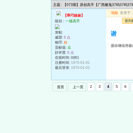
主题 : 【073期】原创高手【广西赌鬼37码37码3
地板
发表于: 2
【乖巧妹妹】
签到
级别：
一级高手
发帖:
谢
威望:
0 点
铜币:
枚
愿你继续用最
贡献值:
点
好评度:
0 点
在线时间: 0(时)
注册时间:
1970-01-01
最后登录:
1970-01-01
2
3
4
5
6
首页
上一页