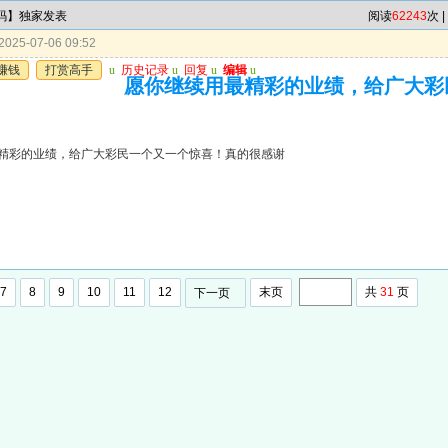
7码】独家发表
阅读
62243
次 |
025-07-06 09:52
赚钱
打赏高手
u
历史记录
u
回复
u
编辑
u
愿你继续用最精彩的业绩，给广大彩
精彩的业绩，给广大彩民一个又一个惊喜！真的很感谢
7
8
9
10
11
12
末页
共
31
页
下一页