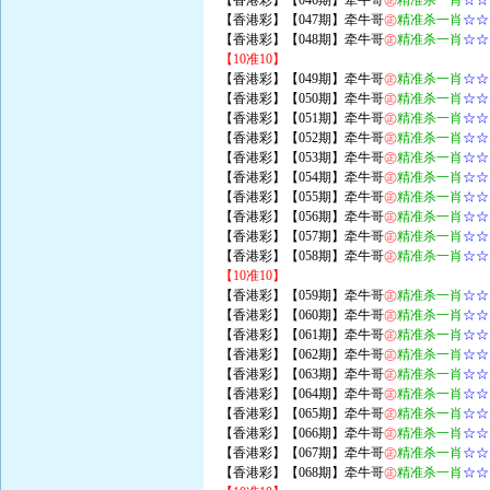
【香港彩】【046期】牵牛哥
㊣
精准杀一肖
☆☆
【香港彩】【047期】牵牛哥
㊣
精准杀一肖
☆☆
【香港彩】【048期】牵牛哥
㊣
精准杀一肖
☆☆
【10准10】
【香港彩】【049期】牵牛哥
㊣
精准杀一肖
☆☆
【香港彩】【050期】牵牛哥
㊣
精准杀一肖
☆☆
【香港彩】【051期】牵牛哥
㊣
精准杀一肖
☆☆
【香港彩】【052期】牵牛哥
㊣
精准杀一肖
☆☆
【香港彩】【053期】牵牛哥
㊣
精准杀一肖
☆☆
【香港彩】【054期】牵牛哥
㊣
精准杀一肖
☆☆
【香港彩】【055期】牵牛哥
㊣
精准杀一肖
☆☆
【香港彩】【056期】牵牛哥
㊣
精准杀一肖
☆☆
【香港彩】【057期】牵牛哥
㊣
精准杀一肖
☆☆
【香港彩】【058期】牵牛哥
㊣
精准杀一肖
☆☆
【10准10】
【香港彩】【059期】牵牛哥
㊣
精准杀一肖
☆☆
【香港彩】【060期】牵牛哥
㊣
精准杀一肖
☆☆
【香港彩】【061期】牵牛哥
㊣
精准杀一肖
☆☆
【香港彩】【062期】牵牛哥
㊣
精准杀一肖
☆☆
【香港彩】【063期】牵牛哥
㊣
精准杀一肖
☆☆
【香港彩】【064期】牵牛哥
㊣
精准杀一肖
☆☆
【香港彩】【065期】牵牛哥
㊣
精准杀一肖
☆☆
【香港彩】【066期】牵牛哥
㊣
精准杀一肖
☆☆
【香港彩】【067期】牵牛哥
㊣
精准杀一肖
☆☆
【香港彩】【068期】牵牛哥
㊣
精准杀一肖
☆☆