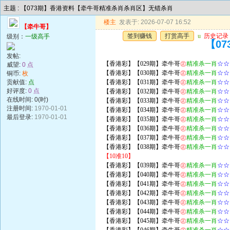
主题 : 【073期】香港资料【牵牛哥精准杀肖杀肖区】无错杀肖
楼主
发表于: 2026-07-07 16:52
【牵牛哥】
签到赚钱
打赏高手
u
历史记录
级别：
一级高手
【0
发帖:
【香港彩】【029期】牵牛哥
㊣
精准杀一肖
☆☆
威望:
0 点
【香港彩】【030期】牵牛哥
㊣
精准杀一肖
☆☆
铜币:
枚
贡献值:
点
【香港彩】【031期】牵牛哥
㊣
精准杀一肖
☆☆
好评度:
0 点
【香港彩】【032期】牵牛哥
㊣
精准杀一肖
☆☆
在线时间: 0(时)
【香港彩】【033期】牵牛哥
㊣
精准杀一肖
☆☆
注册时间:
1970-01-01
【香港彩】【034期】牵牛哥
㊣
精准杀一肖
☆☆
最后登录:
1970-01-01
【香港彩】【035期】牵牛哥
㊣
精准杀一肖
☆☆
【香港彩】【036期】牵牛哥
㊣
精准杀一肖
☆☆
【香港彩】【037期】牵牛哥
㊣
精准杀一肖
☆☆
【香港彩】【038期】牵牛哥
㊣
精准杀一肖
☆☆
【10准10】
【香港彩】【039期】牵牛哥
㊣
精准杀一肖
☆☆
【香港彩】【040期】牵牛哥
㊣
精准杀一肖
☆☆
【香港彩】【041期】牵牛哥
㊣
精准杀一肖
☆☆
【香港彩】【042期】牵牛哥
㊣
精准杀一肖
☆☆
【香港彩】【043期】牵牛哥
㊣
精准杀一肖
☆☆
【香港彩】【044期】牵牛哥
㊣
精准杀一肖
☆☆
【香港彩】【045期】牵牛哥
㊣
精准杀一肖
☆☆