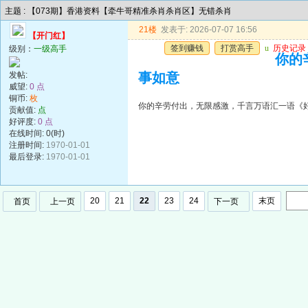
主题 : 【073期】香港资料【牵牛哥精准杀肖杀肖区】无错杀肖
21楼
发表于: 2026-07-07 16:56
【开门红】
签到赚钱
打赏高手
u
历史记录
级别：
一级高手
你的
发帖:
事如意
威望:
0 点
铜币:
枚
你的辛劳付出，无限感激，千言万语汇一语《
贡献值:
点
好评度:
0 点
在线时间: 0(时)
注册时间:
1970-01-01
最后登录:
1970-01-01
20
21
22
23
24
末页
首页
上一页
下一页