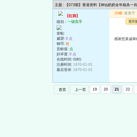
主题 : 【073期】香港资料【神仙奶奶全年稳杀一
20楼
发表于: 2
【红我】
签到
级别：
一级高手
发帖:
威望:
0 点
感谢您真诚奉
铜币:
枚
贡献值:
点
好评度:
0 点
在线时间: 0(时)
注册时间:
1970-01-01
最后登录:
1970-01-01
19
20
21
22
首页
上一页