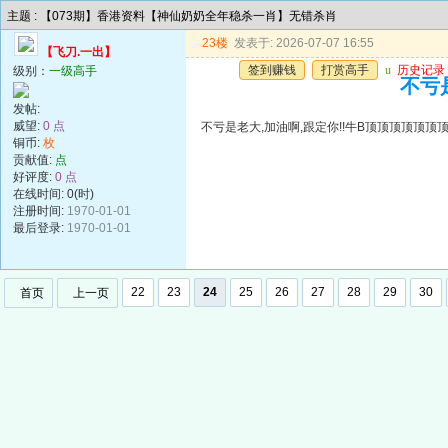
主题 : 【073期】香港资料【神仙奶奶全年稳杀一肖】无错杀肖
23楼
发表于: 2026-07-07 16:55
【飞刀.一出】
签到赚钱
打赏高手
u
历史记录
级别：
一级高手
不亏
发帖:
威望:
0 点
不亏是老大,加油啊,跟定你!!牛B顶顶顶顶顶顶
铜币:
枚
贡献值:
点
好评度:
0 点
在线时间: 0(时)
注册时间:
1970-01-01
最后登录:
1970-01-01
22
23
24
25
26
27
28
29
30
首页
上一页