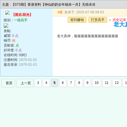
主题 : 【073期】香港资料【神仙奶奶全年稳杀一肖】无错杀肖
4楼
发表于: 2025-07-06 09:53
【雨后.阳光】
签到赚钱
打赏高手
u
历史记录
级别：
一级高手
老大
发帖:
威望:
0 点
老大真神，服服服服服服服服服服服服服
铜币:
枚
贡献值:
点
好评度:
0 点
在线时间: 0(时)
注册时间:
1970-01-01
最后登录:
1970-01-01
3
4
5
6
7
8
9
10
11
12
1
首页
上一页