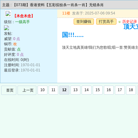
主题 : 【073期】香港资料【五彩缤纷杀一肖杀一肖】无错杀肖
11楼
发表于: 2025-07-06 09:54
【木念木念】
签到赚钱
打赏高手
u
历史记录
级别：
一级高手
顶天
发帖:
国!!!.....
威望:
0 点
铜币:
枚
顶天立地真英雄!我们为您歌唱;唱一首:赞英雄主义歌遍
贡献值:
点
好评度:
0 点
在线时间: 0(时)
注册时间:
1970-01-01
最后登录:
1970-01-01
10
11
12
13
14
15
16
17
18
首页
上一页