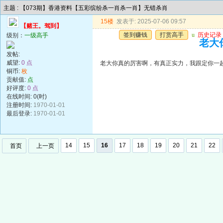
主题 : 【073期】香港资料【五彩缤纷杀一肖杀一肖】无错杀肖
15楼
发表于: 2025-07-06 09:57
【赌王。驾到】
签到赚钱
打赏高手
u
历史记录
级别：
一级高手
老大
发帖:
威望:
0 点
老大你真的厉害啊，有真正实力，我跟定你一
铜币:
枚
贡献值:
点
好评度:
0 点
在线时间: 0(时)
注册时间:
1970-01-01
最后登录:
1970-01-01
14
15
16
17
18
19
20
21
22
首页
上一页