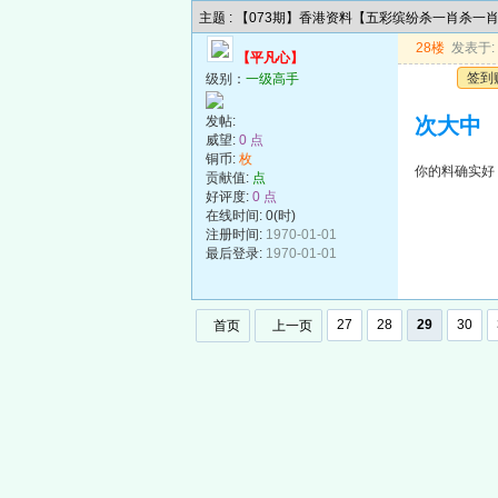
主题 : 【073期】香港资料【五彩缤纷杀一肖杀一
28楼
发表于: 2
【平凡心】
签到
级别：
一级高手
发帖:
次大中
威望:
0 点
铜币:
枚
你的料确实好
贡献值:
点
好评度:
0 点
在线时间: 0(时)
注册时间:
1970-01-01
最后登录:
1970-01-01
27
28
29
30
首页
上一页