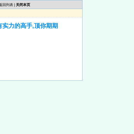
返回列表
|
关闭本页
有实力的高手,顶你期期