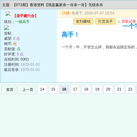
主题 : 【073期】香港资料【我是赢家杀一肖杀一肖】无错杀肖
15楼
发表于: 2026-07-07 16:54
【圣手赌六合】
签到赚钱
打赏高手
u
历史记录
级别：
一级高手
一个
发帖:
高手！
威望:
0 点
铜币:
枚
一个字：牛，不管怎么样，我都永远跟定你的
贡献值:
点
好评度:
0 点
在线时间: 0(时)
注册时间:
1970-01-01
最后登录:
1970-01-01
14
15
16
17
18
19
20
21
22
首页
上一页