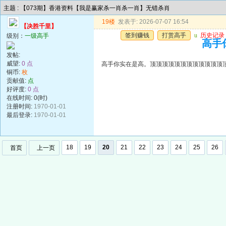
主题 : 【073期】香港资料【我是赢家杀一肖杀一肖】无错杀肖
19楼
发表于: 2026-07-07 16:54
【决胜千里】
签到赚钱
打赏高手
u
历史记录
级别：
一级高手
高手
发帖:
威望:
0 点
高手你实在是高。顶顶顶顶顶顶顶顶顶顶顶顶
铜币:
枚
贡献值:
点
好评度:
0 点
在线时间: 0(时)
注册时间:
1970-01-01
最后登录:
1970-01-01
18
19
20
21
22
23
24
25
26
首页
上一页