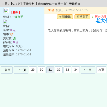
主题 : 【073期】香港资料【娃哈哈绝杀一肖杀一肖】无错杀肖
30楼
发表于: 2026-07-07 16:55
【神兵】
签到赚钱
打赏高手
u
历史记录
级别：
一级高手
老大
发帖:
威望:
0 点
老大你真的厉害啊，有真正实力，我跟定你一
铜币:
枚
贡献值:
点
好评度:
0 点
在线时间: 0(时)
注册时间:
1970-01-01
最后登录:
1970-01-01
29
30
31
32
33
34
末页
首页
上一页
下一页