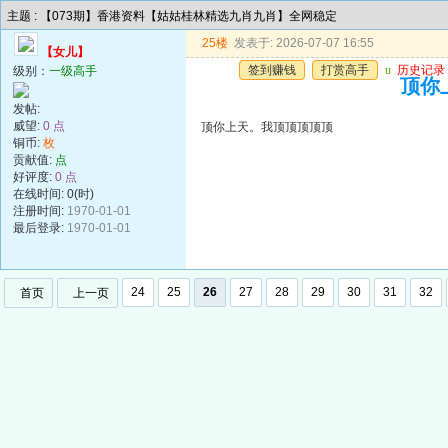
主题 : 【073期】香港资料【姑姑桂林精选九肖九肖】全网稳定
25楼
发表于: 2026-07-07 16:55
【女儿】
签到赚钱
打赏高手
u
历史记录
级别：
一级高手
顶你
发帖:
威望:
0 点
顶你上天。我顶顶顶顶顶
铜币:
枚
贡献值:
点
好评度:
0 点
在线时间: 0(时)
注册时间:
1970-01-01
最后登录:
1970-01-01
24
25
26
27
28
29
30
31
32
首页
上一页