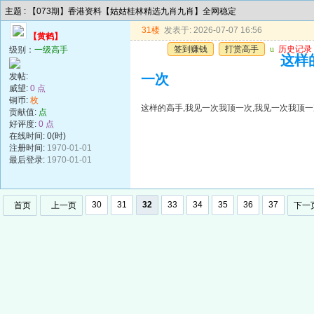
主题 : 【073期】香港资料【姑姑桂林精选九肖九肖】全网稳定
31楼
发表于: 2026-07-07 16:56
【黄鹤】
签到赚钱
打赏高手
u
历史记录
级别：
一级高手
这样
发帖:
一次
威望:
0 点
铜币:
枚
这样的高手,我见一次我顶一次,我见一次我顶一
贡献值:
点
好评度:
0 点
在线时间: 0(时)
注册时间:
1970-01-01
最后登录:
1970-01-01
30
31
32
33
34
35
36
37
首页
上一页
下一