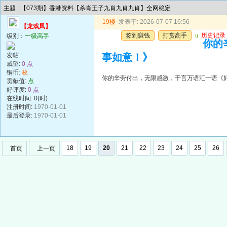
主题 : 【073期】香港资料【杀肖王子九肖九肖九肖】全网稳定
19楼
发表于: 2026-07-07 16:56
【龙戏凤】
签到赚钱
打赏高手
u
历史记录
级别：
一级高手
你的
发帖:
事如意！》
威望:
0 点
铜币:
枚
你的辛劳付出，无限感激，千言万语汇一语《
贡献值:
点
好评度:
0 点
在线时间: 0(时)
注册时间:
1970-01-01
最后登录:
1970-01-01
18
19
20
21
22
23
24
25
26
首页
上一页