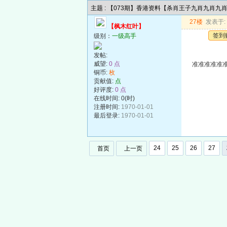
主题 : 【073期】香港资料【杀肖王子九肖九肖九
27楼
发表于: 2
【枫木红叶】
签到
级别：
一级高手
发帖:
威望:
0 点
准准准准准准
铜币:
枚
贡献值:
点
好评度:
0 点
在线时间: 0(时)
注册时间:
1970-01-01
最后登录:
1970-01-01
24
25
26
27
首页
上一页