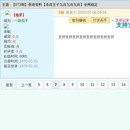
主题 : 【073期】香港资料【杀肖王子九肖九肖九肖】全网稳定
6楼
发表于: 2025-07-06 09:59
【老罗】
签到赚钱
打赏高手
u
历史记录
级别：
一级高手
支持
发帖:
威望:
0 点
支持支持支持支持支持支持支持支持
铜币:
枚
贡献值:
点
好评度:
0 点
在线时间: 0(时)
注册时间:
1970-01-01
最后登录:
1970-01-01
5
6
7
8
9
10
11
12
13
14
首页
上一页