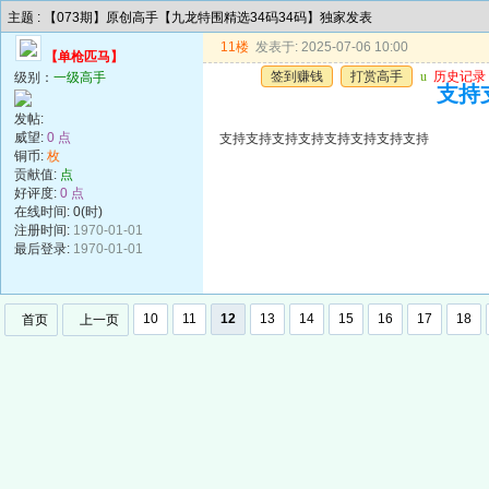
主题 : 【073期】原创高手【九龙特围精选34码34码】独家发表
11楼
发表于: 2025-07-06 10:00
【单枪匹马】
签到赚钱
打赏高手
u
历史记录
级别：
一级高手
支持
发帖:
威望:
0 点
支持支持支持支持支持支持支持支持
铜币:
枚
贡献值:
点
好评度:
0 点
在线时间: 0(时)
注册时间:
1970-01-01
最后登录:
1970-01-01
10
11
12
13
14
15
16
17
18
首页
上一页