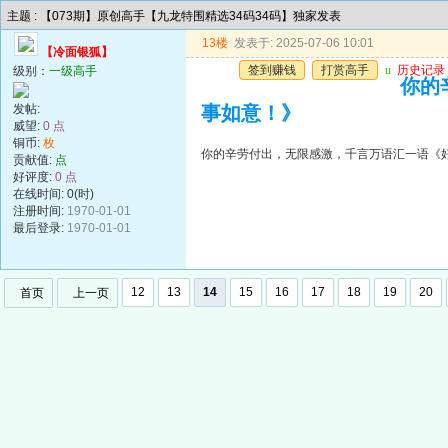
主题 : 【073期】原创高手【九龙特围精选34码34码】独家发表
13楼
发表于: 2025-07-06 10:01
【冷面银狐】
签到赚钱
打赏高手
u
历史记录
级别：
一级高手
你的
发帖:
事如意！》
威望:
0 点
铜币:
枚
你的辛劳付出，无限感激，千言万语汇一语《
贡献值:
点
好评度:
0 点
在线时间: 0(时)
注册时间:
1970-01-01
最后登录:
1970-01-01
12
13
14
15
16
17
18
19
20
首页
上一页