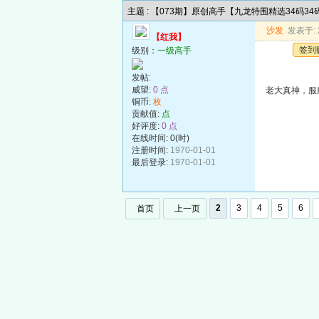
主题 : 【073期】原创高手【九龙特围精选34码3
沙发
发表于: 2
【红我】
签到
级别：
一级高手
发帖:
威望:
0 点
老大真神，服
铜币:
枚
贡献值:
点
好评度:
0 点
在线时间: 0(时)
注册时间:
1970-01-01
最后登录:
1970-01-01
2
3
4
5
6
首页
上一页