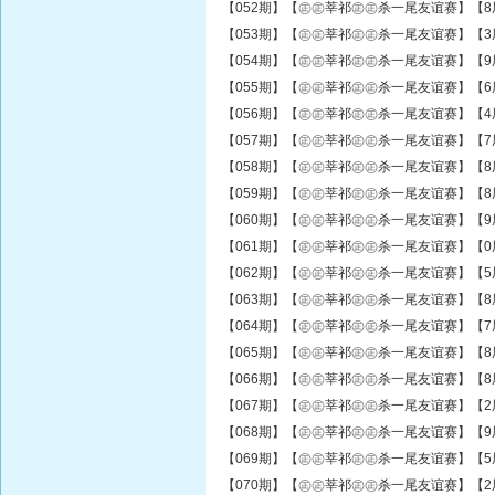
【052期】【㊣㊣莘祁㊣㊣杀一尾友谊赛】【8尾
【053期】【㊣㊣莘祁㊣㊣杀一尾友谊赛】【3尾
【054期】【㊣㊣莘祁㊣㊣杀一尾友谊赛】【9尾
【055期】【㊣㊣莘祁㊣㊣杀一尾友谊赛】【6尾
【056期】【㊣㊣莘祁㊣㊣杀一尾友谊赛】【4尾
【057期】【㊣㊣莘祁㊣㊣杀一尾友谊赛】【7尾
【058期】【㊣㊣莘祁㊣㊣杀一尾友谊赛】【8尾
【059期】【㊣㊣莘祁㊣㊣杀一尾友谊赛】【8尾
【060期】【㊣㊣莘祁㊣㊣杀一尾友谊赛】【9尾
【061期】【㊣㊣莘祁㊣㊣杀一尾友谊赛】【0尾
【062期】【㊣㊣莘祁㊣㊣杀一尾友谊赛】【5尾
【063期】【㊣㊣莘祁㊣㊣杀一尾友谊赛】【8尾
【064期】【㊣㊣莘祁㊣㊣杀一尾友谊赛】【7尾
【065期】【㊣㊣莘祁㊣㊣杀一尾友谊赛】【8尾
【066期】【㊣㊣莘祁㊣㊣杀一尾友谊赛】【8尾
【067期】【㊣㊣莘祁㊣㊣杀一尾友谊赛】【2尾
【068期】【㊣㊣莘祁㊣㊣杀一尾友谊赛】【9尾
【069期】【㊣㊣莘祁㊣㊣杀一尾友谊赛】【5尾
【070期】【㊣㊣莘祁㊣㊣杀一尾友谊赛】【2尾