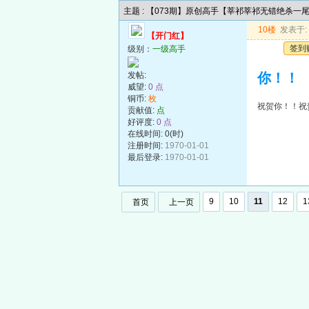
主题 : 【073期】原创高手【莘祁莘祁无错绝杀一
10楼
发表于: 2
【开门红】
签到
级别：
一级高手
发帖:
你！！
威望:
0 点
铜币:
枚
祝贺你！！祝
贡献值:
点
好评度:
0 点
在线时间: 0(时)
注册时间:
1970-01-01
最后登录:
1970-01-01
9
10
11
12
1
首页
上一页