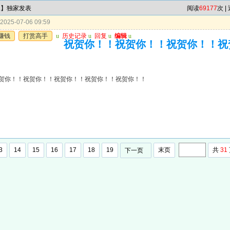
尾】独家发表
阅读
69177
次 |
025-07-06 09:59
赚钱
打赏高手
u
历史记录
u
回复
u
编辑
u
祝贺你！！祝贺你！！祝贺你！！祝
贺你！！祝贺你！！祝贺你！！祝贺你！！祝贺你！！
3
14
15
16
17
18
19
末页
共
31
下一页