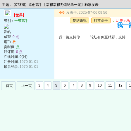
主题 : 【073期】原创高手【莘祁莘祁无错绝杀一尾】独家发表
4楼
发表于: 2025-07-06 09:56
【世界】
签到赚钱
打赏高手
u
历史记录
级别：
一级高手
我一
发帖:
威望:
0 点
我一路支持你．．．论坛有你至精彩，支持．
铜币:
枚
贡献值:
点
好评度:
0 点
在线时间: 0(时)
注册时间:
1970-01-01
最后登录:
1970-01-01
3
4
5
6
7
8
9
10
11
12
1
首页
上一页