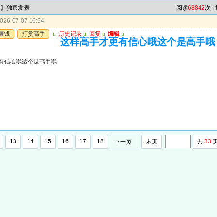
尾】独家发表
阅读
68842
次 |
26-07-07 16:54
赚钱
打赏高手
u
历史记录
u
回复
u
编辑
u
这样高手才更有信心哦这个是高手哦
有信心哦这个是高手哦
13
14
15
16
17
18
末页
共
33
下一页