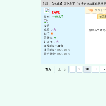
主题 : 【073期】原创高手【文清姐姐杀尾杀尾杀
9楼
发表于: 20
【黄鹤】
签到
级别：
一级高手
发帖:
威望:
0 点
这样高手才更
铜币:
枚
贡献值:
点
好评度:
0 点
在线时间: 0(时)
注册时间:
1970-01-01
最后登录:
1970-01-01
8
9
10
11
12
首页
上一页